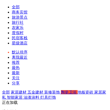
全部
商务宾馆
旅游景点
旅行社
农家乐
度假村
民宿客栈
星级酒店
默认排序
离我最近
推荐
最热
最新
关注
分享
全部
家居建材
五金建材
装修装饰
陶瓷卫浴
地板瓷砖
家居家
私
智能家居
油漆涂料
灯具灯饰
正在加载