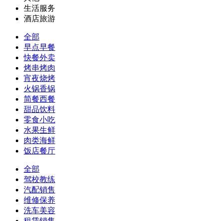
生活服务
酒店旅游
全部
早点早餐
快餐外卖
烤串烤肉
宵夜烧烤
火锅香锅
简餐西餐
甜品饮料
零食小吃
水果生鲜
肉类海鲜
饭店餐厅
全部
驾校教练
汽配销售
维修保养
洗车美容
租赁销售