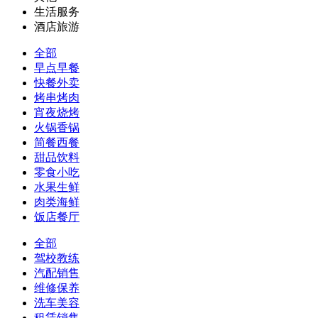
生活服务
酒店旅游
全部
早点早餐
快餐外卖
烤串烤肉
宵夜烧烤
火锅香锅
简餐西餐
甜品饮料
零食小吃
水果生鲜
肉类海鲜
饭店餐厅
全部
驾校教练
汽配销售
维修保养
洗车美容
租赁销售